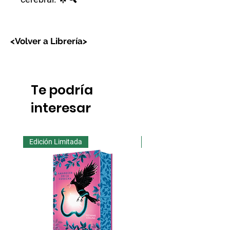
<Volver a Librería>
Te podría
interesar
Edición Limitada
Edición Limitada