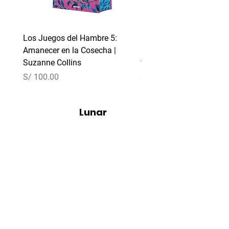
Los Juegos del Hambre 5:
El día de la Trilla (Empír
Amanecer en la Cosecha |
Edición limitada con ca
Suzanne Collins
tintados
Precio
Precio
S/ 100.00
S/ 110.00
Lunar
Libreria
info@lunarlibreria.com
+51 986 154 979