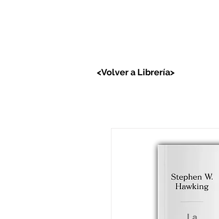
Lunar
Libreria
<Volver a Librería>