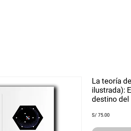
Sorteo
Librería
A pedido
La teoría de
ilustrada): E
destino del
Precio
S/ 75.00