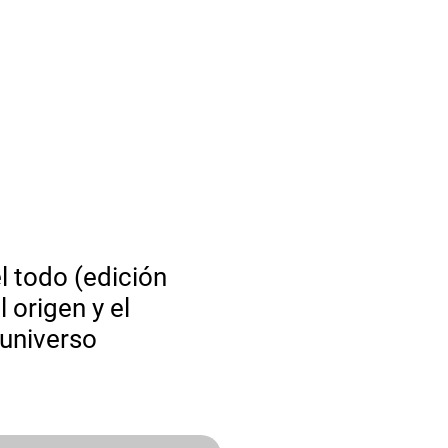
GiftCard
FAQ
Iniciar sesión
l todo (edición
l origen y el
 universo