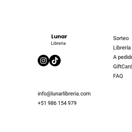
Lunar
Sorteo
Libreria
Librería
A pedid
GiftCar
FAQ
info@lunarlibreria.com
+51 986 154 979