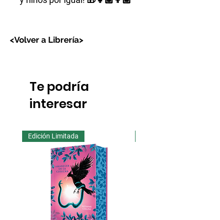
<Volver a Librería>
Te podría
interesar
Edición Limitada
Edición Limitada