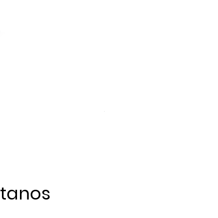
El día de la Trilla (Empíreo) Edic
Precio
S/ 110.00
tanos