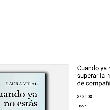
Sorteo
Librería
A pedido
Cuando ya 
superar la 
de compañí
Precio
S/ 82.00
Tipo
*