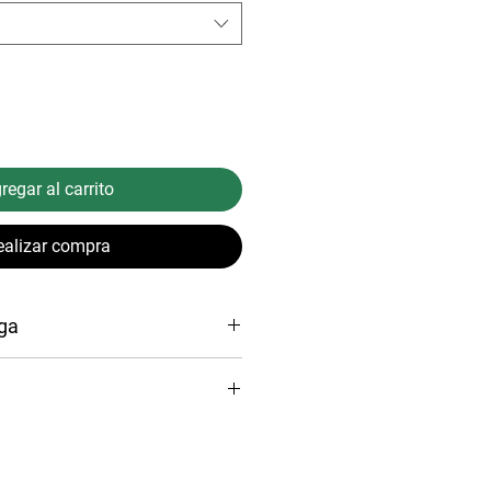
regar al carrito
ealizar compra
ga
del envío podrá variar según la
destino. Sin embargo, garantizamos
de
siete(07) a diez(10) días
es (03) días calendario desde
o registrado para la compra.
cto para poder presentar la
ón, cuyas únicas causales podrán