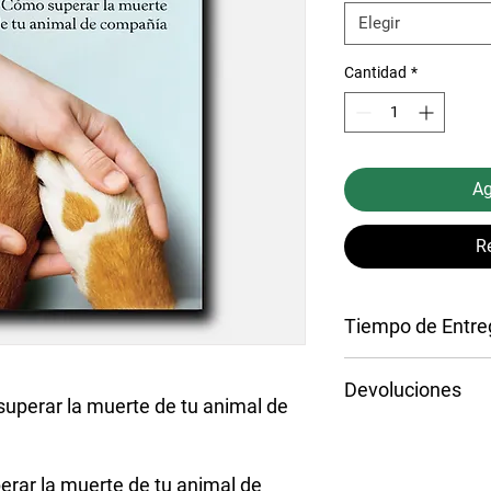
Elegir
Cantidad
*
Ag
R
Tiempo de Entre
El tiempo y el precio 
Devoluciones
provincia o zona del 
uperar la muerte de tu animal de
un tiempo promedio 
Tendrá un plazo de tr
hábiles
en el domicili
recepcionado el produ
solicitud de devoluci
perar la muerte de tu animal de