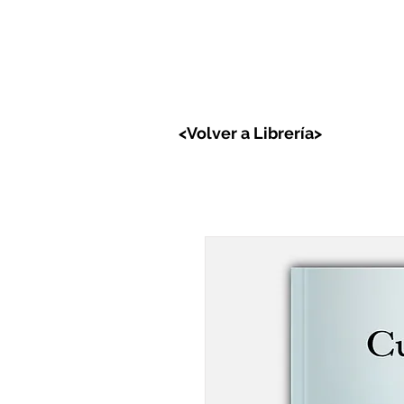
Lunar
Libreria
<Volver a Librería>