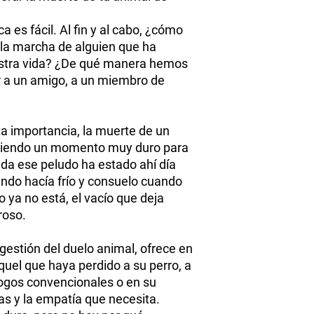
ser:
Enmendadura, daño
a es fácil. Al fin y al cabo, ¿cómo
El producto recibi
la marcha de alguien que ha
comprado.
estra vida? ¿De qué manera hemos
Recibir el producto
er a un amigo, a un miembro de
Para mayor conocimie
devoluciones , te inv
a importancia, la muerte de un
siendo un momento muy duro para
ada ese peludo ha estado ahí día
ando hacía frío y consuelo cuando
 ya no está, el vacío que deja
roso.
 gestión del duelo animal, ofrece en
quel que haya perdido a su perro, a
ólogos convencionales o en su
as y la empatía que necesita.